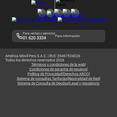
Consulta de reclamos
Consulta de IMEI
Adquirientes iPhone 6, 6S y SE
Hablando Claro
Mensaje de Seguridad
Samsung S25 Ultra
Consideraciones
Términos y Condiciones de Tienda Claro
Libro de Reclamaciones
Legales de marketplace
Para ventas y servicios
Para información
01 620 3334
América Móvil Perú S.A.C. | RUC 20467534026
Todos los derechos reservados 2026
|
Términos y condiciones de la web
|
Condiciones de garantía de equipos
|
|
Política de Privacidad
Derechos ARCO
|
|
Sistema de consultas Tarifarias
Neutralidad de Red
|
Sistema de Consulta de Deudas
Legal y regulatorio