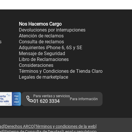
Nos Hacemos Cargo
Devoluciones por interrupciones
Atención de reclamos
s
Consulta de reclamos
Adquirientes iPhone 6, 6S y SE
Mensaje de Seguridad
Libro de Reclamaciones
Consideraciones
Términos y Condiciones de Tienda Claro
Legales de marketplace
Para ventas y servicios
Para información
01 620 3334
|
|
|
dad
Derechos ARCO
Términos y condiciones de la web
|
|
ed
Sistema de Consulta de Deudas
Legal y regulatorio