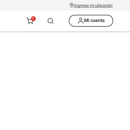
Ingresar mi ubicación
0
Mi cuenta