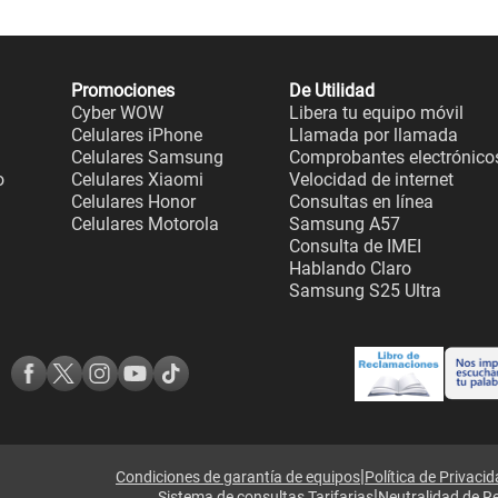
Promociones
De Utilidad
Cyber WOW
Libera tu equipo móvil
Celulares iPhone
Llamada por llamada
Celulares Samsung
Comprobantes electrónico
o
Celulares Xiaomi
Velocidad de internet
Celulares Honor
Consultas en línea
Celulares Motorola
Samsung A57
Consulta de IMEI
Hablando Claro
Samsung S25 Ultra
|
Condiciones de garantía de equipos
Política de Privaci
|
Sistema de consultas Tarifarias
Neutralidad de R