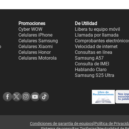
Promociones
De Utilidad
Cyber WOW
Libera tu equipo móvil
Celulares iPhone
Llamada por llamada
Celulares Samsung
Comprobantes electrónico
o
Celulares Xiaomi
Velocidad de internet
Celulares Honor
Consultas en línea
Celulares Motorola
Samsung A57
Consulta de IMEI
Hablando Claro
Samsung S25 Ultra
|
Condiciones de garantía de equipos
Política de Privaci
|
Sistema de consultas Tarifarias
Neutralidad de R