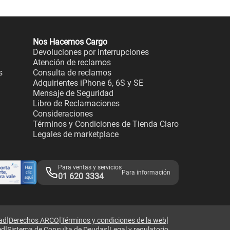
Nos Hacemos Cargo
Devoluciones por interrupciones
Atención de reclamos
s
Consulta de reclamos
Adquirientes iPhone 6, 6S y SE
Mensaje de Seguridad
Libro de Reclamaciones
Consideraciones
Términos y Condiciones de Tienda Claro
Legales de marketplace
Para ventas y servicios
Para información
01 620 3334
|
|
|
dad
Derechos ARCO
Términos y condiciones de la web
|
|
ed
Sistema de Consulta de Deudas
Legal y regulatorio