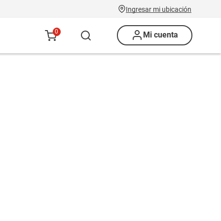
Ingresar mi ubicación
0
Mi cuenta