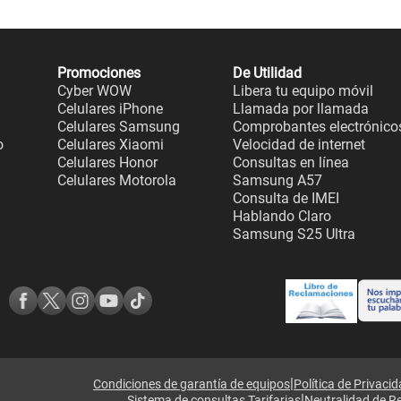
Promociones
De Utilidad
Cyber WOW
Libera tu equipo móvil
Celulares iPhone
Llamada por llamada
Celulares Samsung
Comprobantes electrónico
o
Celulares Xiaomi
Velocidad de internet
Celulares Honor
Consultas en línea
Celulares Motorola
Samsung A57
Consulta de IMEI
Hablando Claro
Samsung S25 Ultra
|
Condiciones de garantía de equipos
Política de Privaci
|
Sistema de consultas Tarifarias
Neutralidad de R