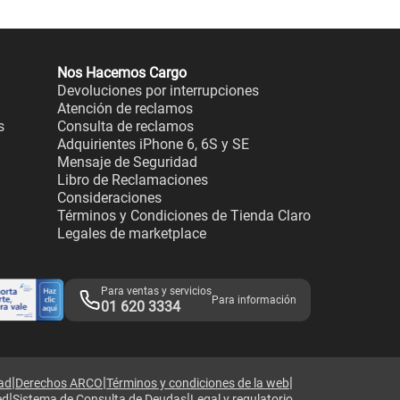
Nos Hacemos Cargo
Devoluciones por interrupciones
Atención de reclamos
s
Consulta de reclamos
Adquirientes iPhone 6, 6S y SE
Mensaje de Seguridad
Libro de Reclamaciones
Consideraciones
Términos y Condiciones de Tienda Claro
Legales de marketplace
Para ventas y servicios
Para información
01 620 3334
|
|
|
dad
Derechos ARCO
Términos y condiciones de la web
|
|
ed
Sistema de Consulta de Deudas
Legal y regulatorio