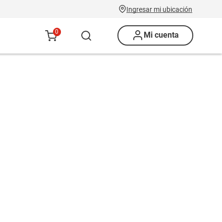
Ingresar mi ubicación
0
Mi cuenta