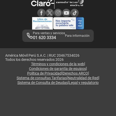
Consulta de reclamos
Consulta de IMEI
Adquirientes iPhone 6, 6S y SE
Hablando Claro
Mensaje de Seguridad
Samsung S25 Ultra
Consideraciones
Términos y Condiciones de Tienda Claro
Libro de Reclamaciones
Legales de marketplace
Para ventas y servicios
Para información
01 620 3334
América Móvil Perú S.A.C. | RUC 20467534026
Todos los derechos reservados 2026
|
Términos y condiciones de la web
|
Condiciones de garantía de equipos
|
|
Política de Privacidad
Derechos ARCO
|
|
Sistema de consultas Tarifarias
Neutralidad de Red
|
Sistema de Consulta de Deudas
Legal y regulatorio