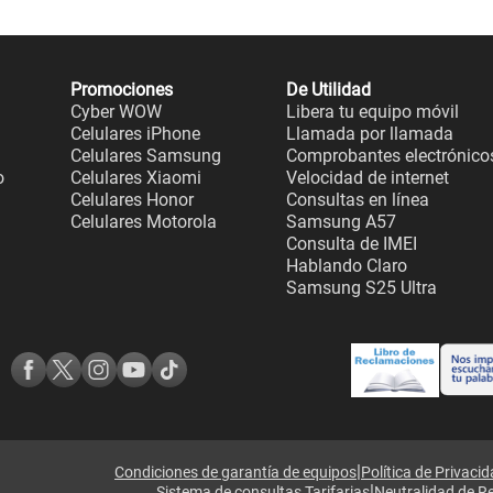
Promociones
De Utilidad
Cyber WOW
Libera tu equipo móvil
Celulares iPhone
Llamada por llamada
Celulares Samsung
Comprobantes electrónico
o
Celulares Xiaomi
Velocidad de internet
Celulares Honor
Consultas en línea
Celulares Motorola
Samsung A57
Consulta de IMEI
Hablando Claro
Samsung S25 Ultra
|
Condiciones de garantía de equipos
Política de Privaci
|
Sistema de consultas Tarifarias
Neutralidad de R