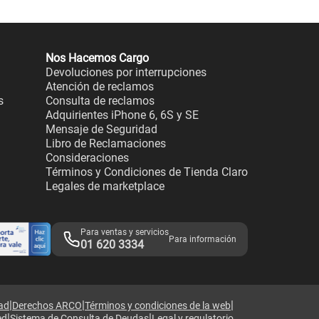
Nos Hacemos Cargo
Devoluciones por interrupciones
Atención de reclamos
s
Consulta de reclamos
Adquirientes iPhone 6, 6S y SE
Mensaje de Seguridad
Libro de Reclamaciones
Consideraciones
Términos y Condiciones de Tienda Claro
Legales de marketplace
Para ventas y servicios
Para información
01 620 3334
|
|
|
dad
Derechos ARCO
Términos y condiciones de la web
|
|
ed
Sistema de Consulta de Deudas
Legal y regulatorio