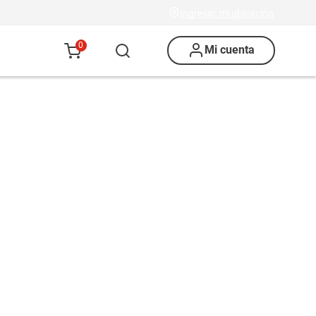
Ingresar mi ubicación
0
Mi cuenta