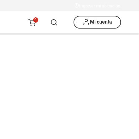
Ingresar mi ubicación
0
Mi cuenta