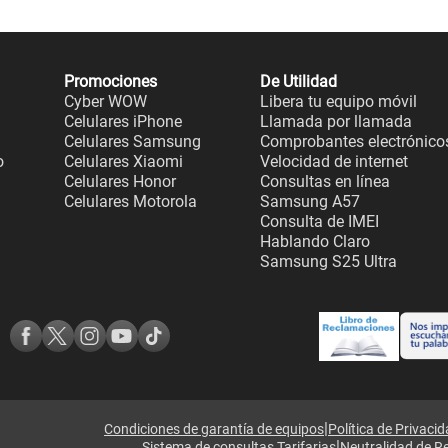
Promociones
De Utilidad
Cyber WOW
Libera tu equipo móvil
Celulares iPhone
Llamada por llamada
Celulares Samsung
Comprobantes electrónico
o
Celulares Xiaomi
Velocidad de internet
Celulares Honor
Consultas en línea
Celulares Motorola
Samsung A57
Consulta de IMEI
Hablando Claro
Samsung S25 Ultra
|
Condiciones de garantía de equipos
Política de Privaci
|
Sistema de consultas Tarifarias
Neutralidad de R