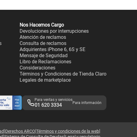
Nos Hacemos Cargo
Devoluciones por interrupciones
Atención de reclamos
s
Consulta de reclamos
Adquirientes iPhone 6, 6S y SE
Mensaje de Seguridad
Libro de Reclamaciones
Consideraciones
Términos y Condiciones de Tienda Claro
Legales de marketplace
Para ventas y servicios
Para información
01 620 3334
|
|
|
dad
Derechos ARCO
Términos y condiciones de la web
|
|
ed
Sistema de Consulta de Deudas
Legal y regulatorio