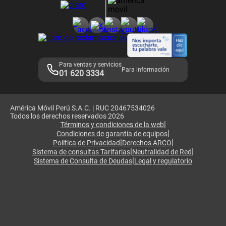
Consulta de reclamos
Consulta de IMEI
Adquirientes iPhone 6, 6S y SE
Hablando Claro
Mensaje de Seguridad
Samsung S25 Ultra
Consideraciones
Términos y Condiciones de Tienda Claro
Libro de Reclamaciones
Legales de marketplace
Para ventas y servicios
Para información
01 620 3334
América Móvil Perú S.A.C. | RUC 20467534026
Todos los derechos reservados 2026
|
Términos y condiciones de la web
|
Condiciones de garantía de equipos
|
|
Política de Privacidad
Derechos ARCO
|
|
Sistema de consultas Tarifarias
Neutralidad de Red
|
Sistema de Consulta de Deudas
Legal y regulatorio