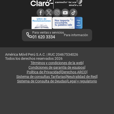
Consulta de reclamos
Consulta de IMEI
Adquirientes iPhone 6, 6S y SE
Hablando Claro
Mensaje de Seguridad
Samsung S25 Ultra
Consideraciones
Términos y Condiciones de Tienda Claro
Libro de Reclamaciones
Legales de marketplace
Para ventas y servicios
Para información
01 620 3334
América Móvil Perú S.A.C. | RUC 20467534026
Todos los derechos reservados 2026
|
Términos y condiciones de la web
|
Condiciones de garantía de equipos
|
|
Política de Privacidad
Derechos ARCO
|
|
Sistema de consultas Tarifarias
Neutralidad de Red
|
Sistema de Consulta de Deudas
Legal y regulatorio