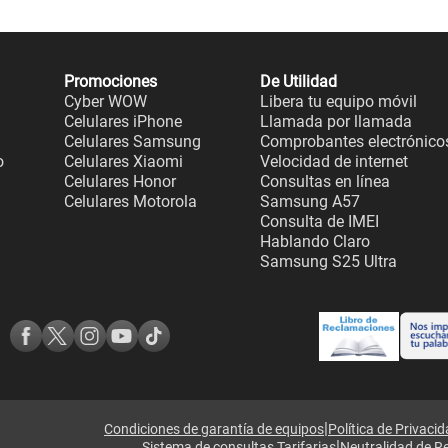
Promociones
De Utilidad
Cyber WOW
Libera tu equipo móvil
Celulares iPhone
Llamada por llamada
Celulares Samsung
Comprobantes electrónico
o
Celulares Xiaomi
Velocidad de internet
Celulares Honor
Consultas en línea
Celulares Motorola
Samsung A57
Consulta de IMEI
Hablando Claro
Samsung S25 Ultra
|
Condiciones de garantía de equipos
Política de Privaci
|
Sistema de consultas Tarifarias
Neutralidad de R