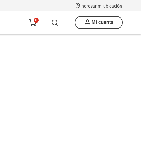
Ingresar mi ubicación
0
Mi cuenta