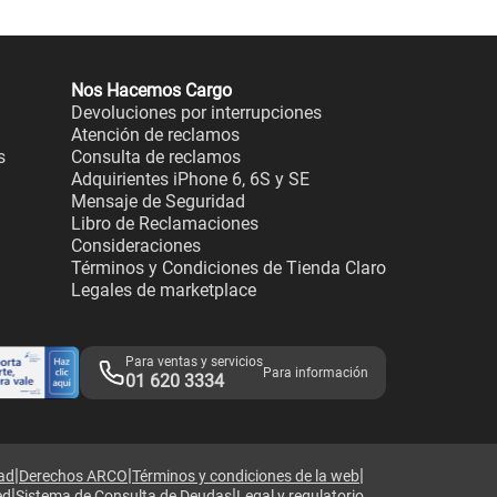
Nos Hacemos Cargo
Devoluciones por interrupciones
Atención de reclamos
s
Consulta de reclamos
Adquirientes iPhone 6, 6S y SE
Mensaje de Seguridad
Libro de Reclamaciones
Consideraciones
Términos y Condiciones de Tienda Claro
Legales de marketplace
Para ventas y servicios
Para información
01 620 3334
|
|
|
dad
Derechos ARCO
Términos y condiciones de la web
|
|
ed
Sistema de Consulta de Deudas
Legal y regulatorio