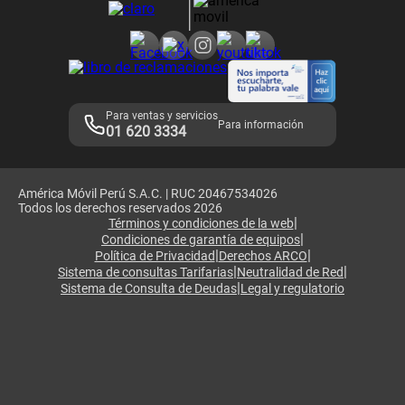
Consulta de reclamos
Consulta de IMEI
Adquirientes iPhone 6, 6S y SE
Hablando Claro
Mensaje de Seguridad
Samsung S25 Ultra
Consideraciones
Términos y Condiciones de Tienda Claro
Libro de Reclamaciones
Legales de marketplace
Para ventas y servicios
Para información
01 620 3334
América Móvil Perú S.A.C. | RUC 20467534026
Todos los derechos reservados 2026
|
Términos y condiciones de la web
|
Condiciones de garantía de equipos
|
|
Política de Privacidad
Derechos ARCO
|
|
Sistema de consultas Tarifarias
Neutralidad de Red
|
Sistema de Consulta de Deudas
Legal y regulatorio