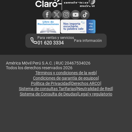
Consulta de reclamos
Consulta de IMEI
Adquirientes iPhone 6, 6S y SE
Hablando Claro
Mensaje de Seguridad
Samsung S25 Ultra
Consideraciones
Términos y Condiciones de Tienda Claro
Libro de Reclamaciones
Legales de marketplace
Para ventas y servicios
Para información
01 620 3334
América Móvil Perú S.A.C. | RUC 20467534026
Todos los derechos reservados 2026
|
Términos y condiciones de la web
|
Condiciones de garantía de equipos
|
|
Política de Privacidad
Derechos ARCO
|
|
Sistema de consultas Tarifarias
Neutralidad de Red
|
Sistema de Consulta de Deudas
Legal y regulatorio