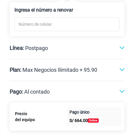
Renovación
Ingresa el número a renovar
Línea:
Postpago
Postpago
Plan:
Max Negocios Ilimitado + 95.90
Max
Max Ilimitado
Pago:
Al contado
Paga en
125GB
en alta velocidad
Pago único
Precio
Al contado
Cuotas Claro
cuotas sin
S/
79.90
del equipo
Paga solo
S/
664.00
intereses