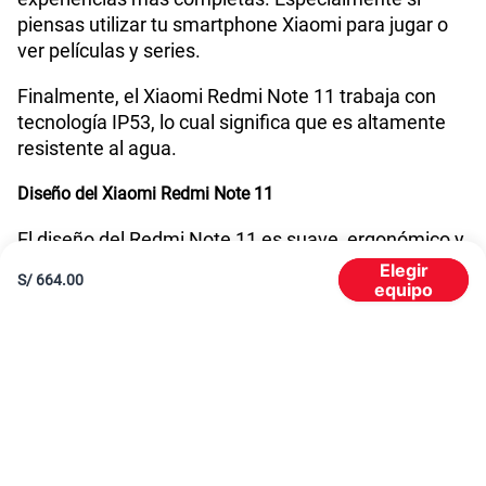
piensas utilizar tu smartphone Xiaomi para jugar o
ver películas y series.
Finalmente, el Xiaomi Redmi Note 11 trabaja con
tecnología IP53, lo cual significa que es altamente
resistente al agua.
Diseño del Xiaomi Redmi Note 11
El diseño del Redmi Note 11 es suave, ergonómico y
amoldable a la palma de tus manos.
Elegir
S/
664.00
equipo
Con un peso de 179g, este smartphone ofrece una
de las experiencias más cómodas en cuanto a
portabilidad o uso. Del mismo modo, todos sus
bordes se encuentran redondeados para que no
puedas sentir esa diferencia o separación entre la
carcasa y la pantalla, lo cual hace que sea más fácil
de sostener en la mano.