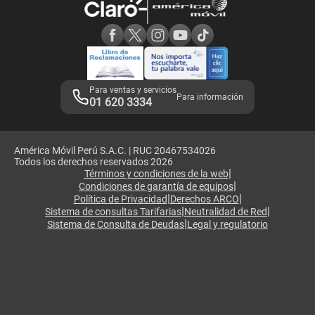
Consulta de reclamos
Consulta de IMEI
Adquirientes iPhone 6, 6S y SE
Hablando Claro
Mensaje de Seguridad
Samsung S25 Ultra
Consideraciones
Términos y Condiciones de Tienda Claro
Libro de Reclamaciones
Legales de marketplace
Para ventas y servicios
Para información
01 620 3334
América Móvil Perú S.A.C. | RUC 20467534026
Todos los derechos reservados 2026
|
Términos y condiciones de la web
|
Condiciones de garantía de equipos
|
|
Política de Privacidad
Derechos ARCO
|
|
Sistema de consultas Tarifarias
Neutralidad de Red
|
Sistema de Consulta de Deudas
Legal y regulatorio