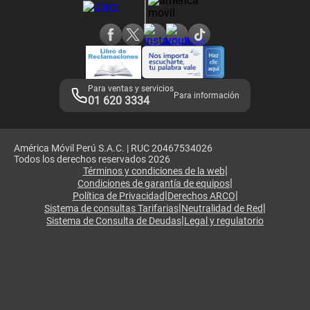
Consulta de reclamos
Consulta de IMEI
Adquirientes iPhone 6, 6S y SE
Hablando Claro
Mensaje de Seguridad
Samsung S25 Ultra
Consideraciones
Términos y Condiciones de Tienda Claro
Libro de Reclamaciones
Legales de marketplace
Para ventas y servicios
Para información
01 620 3334
América Móvil Perú S.A.C. | RUC 20467534026
Todos los derechos reservados 2026
|
Términos y condiciones de la web
|
Condiciones de garantía de equipos
|
|
Política de Privacidad
Derechos ARCO
|
|
Sistema de consultas Tarifarias
Neutralidad de Red
|
Sistema de Consulta de Deudas
Legal y regulatorio