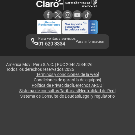
Consulta de reclamos
Consulta de IMEI
Adquirientes iPhone 6, 6S y SE
Hablando Claro
Mensaje de Seguridad
Samsung S25 Ultra
Consideraciones
Términos y Condiciones de Tienda Claro
Libro de Reclamaciones
Legales de marketplace
Para ventas y servicios
Para información
01 620 3334
América Móvil Perú S.A.C. | RUC 20467534026
Todos los derechos reservados 2026
|
Términos y condiciones de la web
|
Condiciones de garantía de equipos
|
|
Política de Privacidad
Derechos ARCO
|
|
Sistema de consultas Tarifarias
Neutralidad de Red
|
Sistema de Consulta de Deudas
Legal y regulatorio