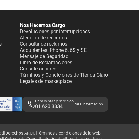
Nos Hacemos Cargo
Devoluciones por interrupciones
Atención de reclamos
s
Consulta de reclamos
Adquirientes iPhone 6, 6S y SE
Mensaje de Seguridad
Libro de Reclamaciones
Consideraciones
Términos y Condiciones de Tienda Claro
Legales de marketplace
Para ventas y servicios
Para información
01 620 3334
|
|
|
dad
Derechos ARCO
Términos y condiciones de la web
|
|
ed
Sistema de Consulta de Deudas
Legal y regulatorio