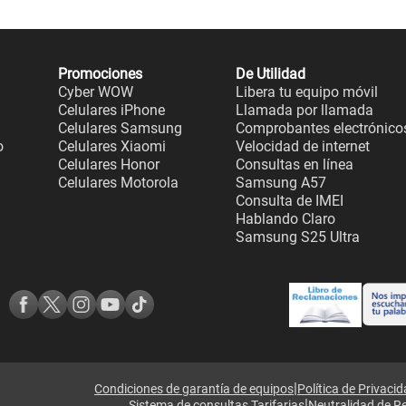
Promociones
De Utilidad
Cyber WOW
Libera tu equipo móvil
Celulares iPhone
Llamada por llamada
Celulares Samsung
Comprobantes electrónico
o
Celulares Xiaomi
Velocidad de internet
Celulares Honor
Consultas en línea
Celulares Motorola
Samsung A57
Consulta de IMEI
Hablando Claro
Samsung S25 Ultra
|
Condiciones de garantía de equipos
Política de Privaci
|
Sistema de consultas Tarifarias
Neutralidad de R