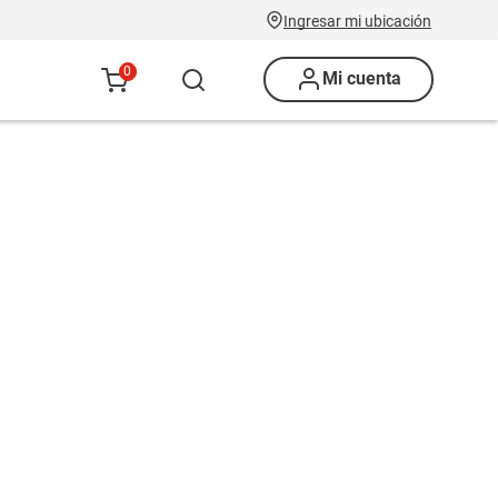
Ingresar mi ubicación
0
Mi cuenta