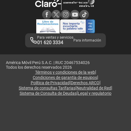
Consulta de reclamos
Consulta de IMEI
Adquirientes iPhone 6, 6S y SE
Hablando Claro
Mensaje de Seguridad
Samsung S25 Ultra
Consideraciones
Términos y Condiciones de Tienda Claro
Libro de Reclamaciones
Legales de marketplace
Para ventas y servicios
Para información
01 620 3334
América Móvil Perú S.A.C. | RUC 20467534026
Todos los derechos reservados 2026
|
Términos y condiciones de la web
|
Condiciones de garantía de equipos
|
|
Política de Privacidad
Derechos ARCO
|
|
Sistema de consultas Tarifarias
Neutralidad de Red
|
Sistema de Consulta de Deudas
Legal y regulatorio