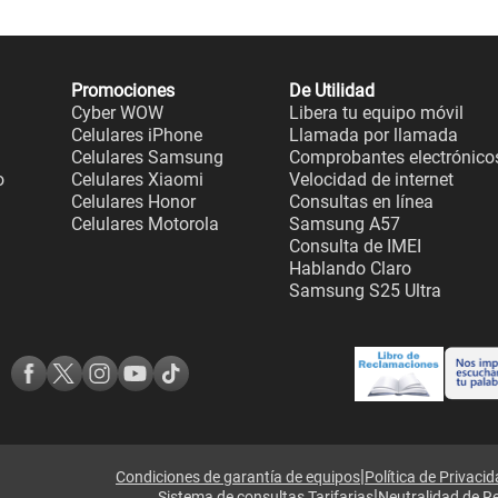
Promociones
De Utilidad
Cyber WOW
Libera tu equipo móvil
Celulares iPhone
Llamada por llamada
Celulares Samsung
Comprobantes electrónico
o
Celulares Xiaomi
Velocidad de internet
Celulares Honor
Consultas en línea
Celulares Motorola
Samsung A57
Consulta de IMEI
Hablando Claro
Samsung S25 Ultra
|
Condiciones de garantía de equipos
Política de Privaci
|
Sistema de consultas Tarifarias
Neutralidad de R