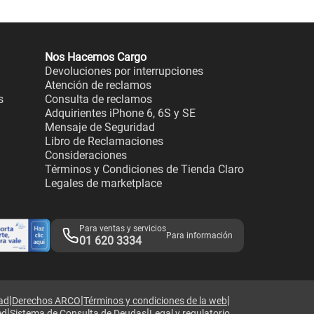
Nos Hacemos Cargo
Devoluciones por interrupciones
Atención de reclamos
s
Consulta de reclamos
Adquirientes iPhone 6, 6S y SE
Mensaje de Seguridad
Libro de Reclamaciones
Consideraciones
Términos y Condiciones de Tienda Claro
Legales de marketplace
Para ventas y servicios
Para información
01 620 3334
|
|
|
dad
Derechos ARCO
Términos y condiciones de la web
|
|
ed
Sistema de Consulta de Deudas
Legal y regulatorio