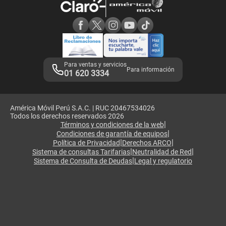
Consulta de reclamos
Consulta de IMEI
Adquirientes iPhone 6, 6S y SE
Hablando Claro
Mensaje de Seguridad
Samsung S25 Ultra
Consideraciones
Términos y Condiciones de Tienda Claro
Libro de Reclamaciones
Legales de marketplace
Para ventas y servicios
Para información
01 620 3334
América Móvil Perú S.A.C. | RUC 20467534026
Todos los derechos reservados 2026
|
Términos y condiciones de la web
|
Condiciones de garantía de equipos
|
|
Política de Privacidad
Derechos ARCO
|
|
Sistema de consultas Tarifarias
Neutralidad de Red
|
Sistema de Consulta de Deudas
Legal y regulatorio