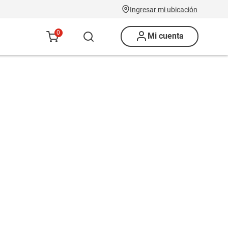
Ingresar mi ubicación
0
Mi cuenta