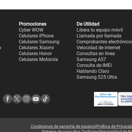
Promociones
De Utilidad
Cyber WOW
Libera tu equipo móvil
Celulares iPhone
Llamada por llamada
Celulares Samsung
Comprobantes electrónico
o
Celulares Xiaomi
Velocidad de internet
Celulares Honor
Consultas en línea
Celulares Motorola
Samsung A57
Consulta de IMEI
Hablando Claro
Samsung S25 Ultra
|
Condiciones de garantía de equipos
Política de Privaci
|
Sistema de consultas Tarifarias
Neutralidad de R