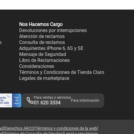
Nos Hacemos Cargo
Devoluciones por interrupciones
Atención de reclamos
s
Consulta de reclamos
Adquirientes iPhone 6, 6S y SE
Mensaje de Seguridad
Libro de Reclamaciones
Consideraciones
Términos y Condiciones de Tienda Claro
Legales de marketplace
Para ventas y servicios
Para información
01 620 3334
|
|
|
dad
Derechos ARCO
Términos y condiciones de la web
|
|
ed
Sistema de Consulta de Deudas
Legal y regulatorio