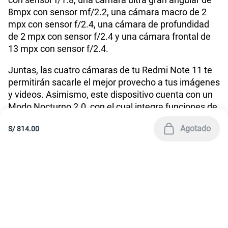
América Móvil Perú S.A.C. | RUC 20467534026
Todos los derechos reservados 2026
|
Términos y condiciones de la web
|
Condiciones de garantía de equipos
|
|
Política de Privacidad
Derechos ARCO
|
|
Sistema de consultas Tarifarias
Neutralidad de Red
|
Sistema de Consulta de Deudas
Legal y regulatorio