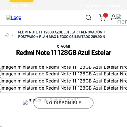
Empresas
Ingresar mi ubicación
0