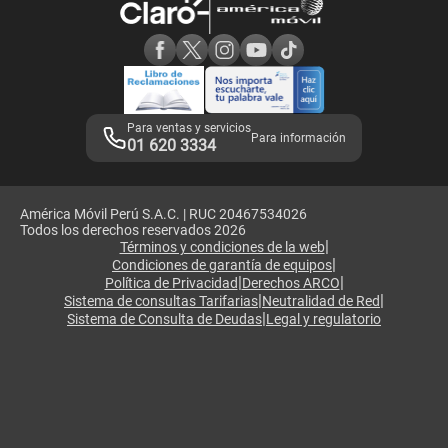
Consulta de reclamos
Consulta de IMEI
Adquirientes iPhone 6, 6S y SE
Hablando Claro
Mensaje de Seguridad
Samsung S25 Ultra
Consideraciones
Términos y Condiciones de Tienda Claro
Libro de Reclamaciones
Legales de marketplace
Para ventas y servicios
Para información
01 620 3334
América Móvil Perú S.A.C. | RUC 20467534026
Todos los derechos reservados 2026
|
Términos y condiciones de la web
|
Condiciones de garantía de equipos
|
|
Política de Privacidad
Derechos ARCO
|
|
Sistema de consultas Tarifarias
Neutralidad de Red
|
Sistema de Consulta de Deudas
Legal y regulatorio