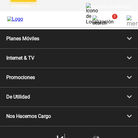
Empresas
Ingresar mi ubicación
0
Planes Móviles
Portabilidad
Línea Nueva
Internet & TV
Línea Adicional
Planes ilimitados
Internet Fibra Óptica
Prepago Chévere
Internet + TV
Migración
Promociones
Mejora tu plan
Conviértete en Full Claro
Cyber WOW
Celulares iPhone
De Utilidad
Celulares Samsung
Celulares Xiaomi
Libera tu equipo móvil
Celulares Honor
Llamada por llamada
Celulares Motorola
Nos Hacemos Cargo
Comprobantes electrónicos
Velocidad de internet
Devoluciones por interrupciones
Consultas en línea
Atención de reclamos
Samsung A57