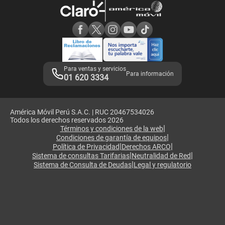
Consulta de reclamos
Consulta de IMEI
Adquirientes iPhone 6, 6S y SE
Hablando Claro
Mensaje de Seguridad
Samsung S25 Ultra
Consideraciones
Términos y Condiciones de Tienda Claro
Libro de Reclamaciones
Legales de marketplace
Para ventas y servicios
Para información
01 620 3334
América Móvil Perú S.A.C. | RUC 20467534026
Todos los derechos reservados 2026
|
Términos y condiciones de la web
|
Condiciones de garantía de equipos
|
|
Política de Privacidad
Derechos ARCO
|
|
Sistema de consultas Tarifarias
Neutralidad de Red
|
Sistema de Consulta de Deudas
Legal y regulatorio