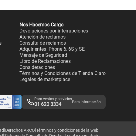
Nos Hacemos Cargo
Devoluciones por interrupciones
Atención de reclamos
s
Consulta de reclamos
Adquirientes iPhone 6, 6S y SE
Mensaje de Seguridad
Libro de Reclamaciones
Consideraciones
Términos y Condiciones de Tienda Claro
Legales de marketplace
Para ventas y servicios
Para información
01 620 3334
|
|
|
dad
Derechos ARCO
Términos y condiciones de la web
|
|
ed
Sistema de Consulta de Deudas
Legal y regulatorio