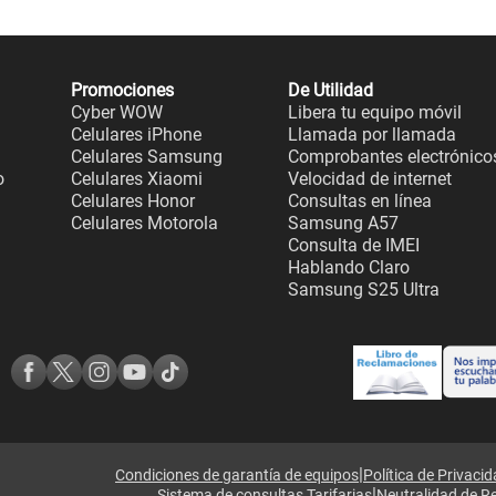
Promociones
De Utilidad
Cyber WOW
Libera tu equipo móvil
Celulares iPhone
Llamada por llamada
Celulares Samsung
Comprobantes electrónico
o
Celulares Xiaomi
Velocidad de internet
Celulares Honor
Consultas en línea
Celulares Motorola
Samsung A57
Consulta de IMEI
Hablando Claro
Samsung S25 Ultra
|
Condiciones de garantía de equipos
Política de Privaci
|
Sistema de consultas Tarifarias
Neutralidad de R