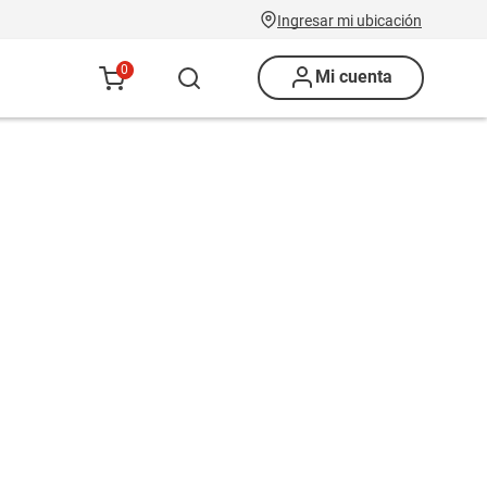
Ingresar mi ubicación
0
Mi cuenta