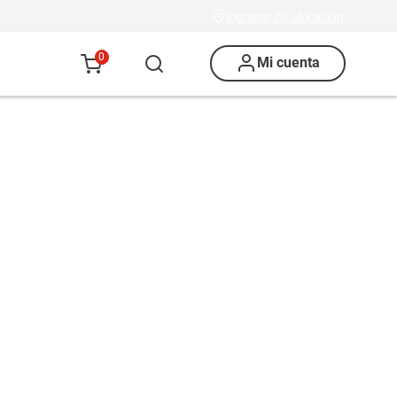
Ingresar mi ubicación
0
Mi cuenta