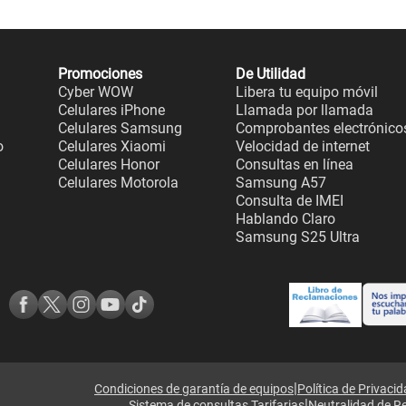
Promociones
De Utilidad
Cyber WOW
Libera tu equipo móvil
Celulares iPhone
Llamada por llamada
Celulares Samsung
Comprobantes electrónico
o
Celulares Xiaomi
Velocidad de internet
Celulares Honor
Consultas en línea
Celulares Motorola
Samsung A57
Consulta de IMEI
Hablando Claro
Samsung S25 Ultra
|
Condiciones de garantía de equipos
Política de Privaci
|
Sistema de consultas Tarifarias
Neutralidad de R