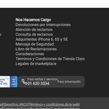
Nos Hacemos Cargo
Devoluciones por interrupciones
Atención de reclamos
s
Consulta de reclamos
Adquirientes iPhone 6, 6S y SE
Mensaje de Seguridad
Libro de Reclamaciones
Consideraciones
Términos y Condiciones de Tienda Claro
Legales de marketplace
Para ventas y servicios
Para información
01 620 3334
|
|
|
dad
Derechos ARCO
Términos y condiciones de la web
|
|
ed
Sistema de Consulta de Deudas
Legal y regulatorio