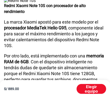
Redmi Xiaomi Note 10S con procesador de alto
rendimiento
La marca Xiaomi apostó para este modelo por el
procesador MediaTek Helio G95
, componente ideal
para sacar el máximo rendimiento a los juegos y
evitar calentamientos del dispositivo Redmi Note
10S.
Por otro lado, está implementado con una
memoria
RAM de 6GB
. Con el dispositivo inteligente no
tendrás dudas de quedarte sin almacenamiento
porque el Redmi Xiaomi Note 10S tiene 128GB,
perfecto para guardar tus archivos, documentos,
aplicaciones, fotos y más. Con este equipo móvil
Elegir
S/
889.00
podrás jugar, navegar entre distintas aplicaciones y
equipo
ver videos sin problemas.
Batería del Xiaomi Redmi Note 10S