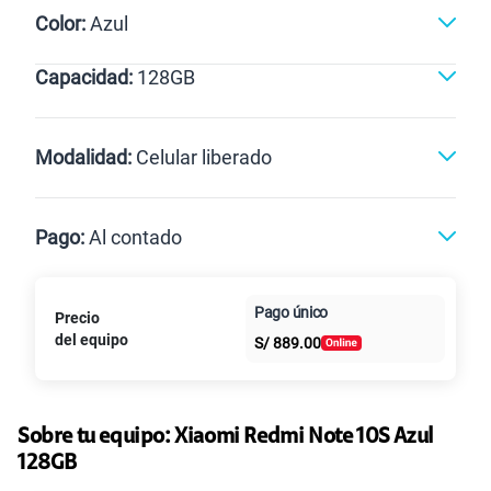
Color:
Azul
Capacidad:
128GB
128GB
Modalidad:
Celular liberado
Línea Nueva
Portabilidad
Pago:
Al contado
Renovación
Celular liberado
Paga en
Pago único
Precio
Al contado
Cuotas Claro
cuotas sin
del equipo
S/
889.00
intereses
Sobre tu equipo:
Xiaomi
Redmi Note 10S Azul
128GB