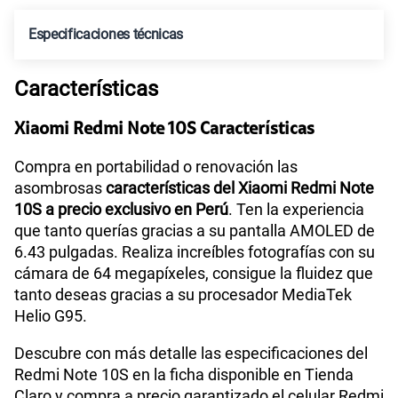
Especificaciones técnicas
Características
Tecnología de Pantalla
AMOLED
Xiaomi Redmi Note 10S Características
Procesador
MediaTek Helio G95
Compra en portabilidad o renovación las
asombrosas
características del Xiaomi Redmi Note
10S a precio exclusivo en Perú
. Ten la experiencia
que tanto querías gracias a su pantalla AMOLED de
Tamaño de Pantalla
6.43"
6.43 pulgadas. Realiza increíbles fotografías con su
cámara de 64 megapíxeles, consigue la fluidez que
tanto deseas gracias a su procesador MediaTek
Cámara de fotos Principal
64MP + 8MP + 2MP
Helio G95.
Descubre con más detalle las especificaciones del
Cámara de fotos Frontal
13MP
Redmi Note 10S en la ficha disponible en Tienda
Claro y compra a precio garantizado el celular Redmi