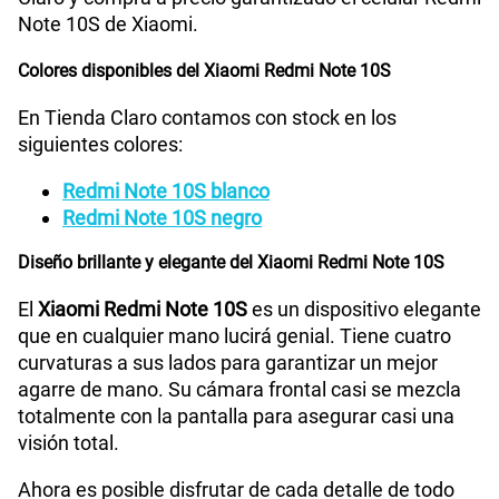
Note 10S de Xiaomi.
Tipo de Batería
5000 mAh
Colores disponibles del Xiaomi Redmi Note 10S
En Tienda Claro contamos con stock en los
Capacidad Memoria Externa
No
siguientes colores:
Redmi Note 10S blanco
Redmi Note 10S negro
Capacidad Memoria Interna
128GB
Diseño brillante y elegante del Xiaomi Redmi Note 10S
Capacidad Memoria RAM
6GB
El
Xiaomi Redmi Note 10S
es un dispositivo elegante
que en cualquier mano lucirá genial. Tiene cuatro
curvaturas a sus lados para garantizar un mejor
agarre de mano. Su cámara frontal casi se mezcla
Lector de Huella
Si
totalmente con la pantalla para asegurar casi una
visión total.
Carga rápida
carga rápida de 33W
Ahora es posible disfrutar de cada detalle de todo