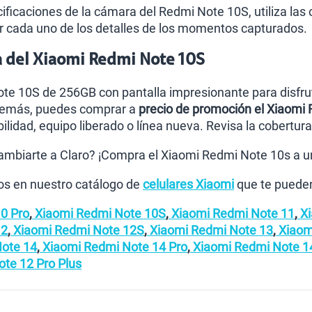
icaciones de la cámara del Redmi Note 10S, utiliza las c
tar cada uno de los detalles de los momentos capturados.
a del Xiaomi Redmi Note 10S
te 10S de 256GB con pantalla impresionante para disfrut
emás, puedes comprar a
precio de promoción el Xiaomi
ilidad, equipo liberado o línea nueva. Revisa la cobertura 
mbiarte a Claro? ¡Compra el Xiaomi Redmi Note 10s a un
s en nuestro catálogo de
celulares Xiaomi
que te pueden
0 Pro
,
Xiaomi Redmi Note 10S
,
Xiaomi Redmi Note 11
,
Xi
12
,
Xiaomi Redmi Note 12S
,
Xiaomi Redmi Note 13
,
Xiaom
ote 14
,
Xiaomi Redmi Note 14 Pro
,
Xiaomi Redmi Note 14
te 12 Pro Plus