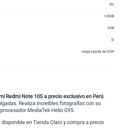
200GB
en alta velocidad
No
S/
289.90
128GB
6GB
lanes
Si
carga rápida de 33W
omi Redmi Note 10S a precio exclusivo en Perú
.
gadas. Realiza increíbles fotografías con su
u procesador MediaTek Helio G95.
 disponible en Tienda Claro y compra a precio