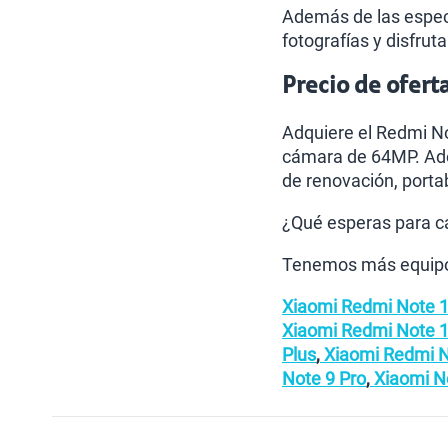
Además de las especif
fotografías y disfru
Precio de ofert
Adquiere el Redmi No
cámara de 64MP. Ad
de renovación, portab
¿Qué esperas para ca
Tenemos más equipo
Xiaomi Redmi Note 1
Xiaomi Redmi Note 
Plus
,
Xiaomi Redmi N
Note 9 Pro
,
Xiaomi No