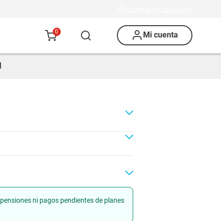
Ingresar mi ubicación
0
Mi cuenta
N
uspensiones ni pagos pendientes de planes
Renovación