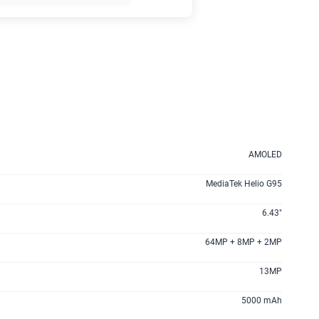
135GB
en alta velocidad
S/
95.90
160GB
en alta velocidad
S/
109.90
110GB
en alta velocidad
AMOLED
S/
69.90
MediaTek Helio G95
175GB
en alta velocidad
6.43"
S/
159.90
64MP + 8MP + 2MP
185GB
en alta velocidad
13MP
S/
189.90
5000 mAh