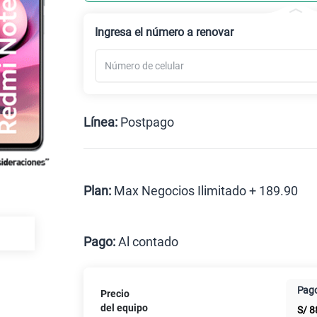
Ingresa el número a renovar
Línea:
Postpago
Postpago
Plan:
Max Negocios Ilimitado + 189.90
Max
Pago:
Al contado
Al contado
Cuotas Cl
Pago
Precio
Paga solo
del equipo
S/
8