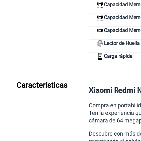
Capacidad Memo
Capacidad Memor
Capacidad Mem
Lector de Huella
Carga rápida
Características
Xiaomi Redmi No
Compra en portabili
Ten la experiencia q
cámara de 64 megapíx
Descubre con más det