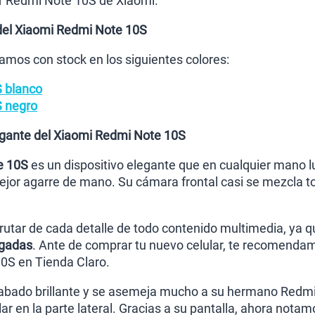
ar Redmi Note 10S de Xiaomi.
 del Xiaomi Redmi Note 10S
amos con stock en los siguientes colores:
 blanco
 negro
legante del Xiaomi Redmi Note 10S
e 10S
es un dispositivo elegante que en cualquier mano lu
ejor agarre de mano. Su cámara frontal casi se mezcla to
frutar de cada detalle de todo contenido multimedia, ya q
gadas
. Ante de comprar tu nuevo celular, te recomendamo
0S en Tienda Claro.
abado brillante y se asemeja mucho a su hermano Redmi 
ilar en la parte lateral. Gracias a su pantalla, ahora nota