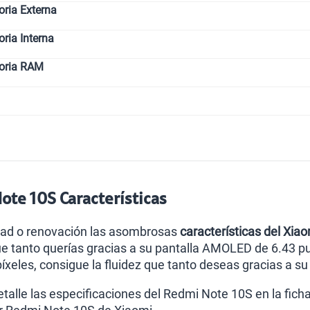
ria Externa
Paga solo
ia Interna
oria RAM
Ver menos p
te 10S Características
dad o renovación las asombrosas
características del Xia
ue tanto querías gracias a su pantalla AMOLED de 6.43 pul
eles, consigue la fluidez que tanto deseas gracias a s
alle las especificaciones del Redmi Note 10S en la ficha