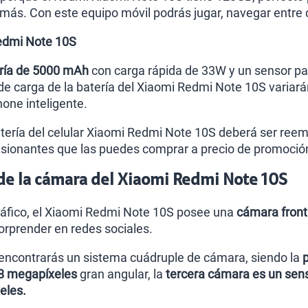
 más. Con este equipo móvil podrás jugar, navegar entre 
Redmi Note 10S
ría de 5000 mAh
con carga rápida de 33W y un sensor para
 de carga de la batería del Xiaomi Redmi Note 10S variará
hone inteligente.
tería del celular Xiaomi Redmi Note 10S deberá ser reem
esionantes que las puedes comprar a precio de promoció
 de la cámara del Xiaomi Redmi Note 10S
ráfico, el Xiaomi Redmi Note 10S
posee una
cámara front
sorprender en redes sociales.
r encontrarás un sistema cuádruple de cámara, siendo la
8 megapíxeles
gran angular, la
tercera cámara es un sens
eles.