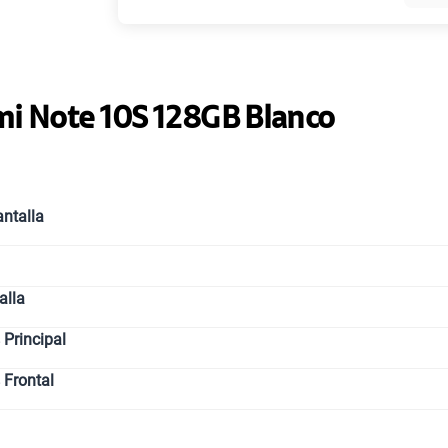
Paga solo
i Note 10S 128GB Blanco
Paga solo
ntalla
Paga solo
alla
Paga solo
Principal
 Frontal
Paga solo