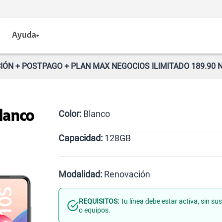
Ayuda
IÓN + POSTPAGO + PLAN MAX NEGOCIOS ILIMITADO 189.90 
Color:
Blanco
lanco
Capacidad:
128GB
128GB
Modalidad:
Renovación
REQUISITOS:
Tu línea debe estar activa, sin s
Línea Nueva
Portabilidad
o equipos.