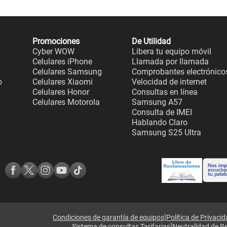
Promociones
De Utilidad
Cyber WOW
Libera tu equipo móvil
Celulares iPhone
Llamada por llamada
Celulares Samsung
Comprobantes electrónico
o
Celulares Xiaomi
Velocidad de internet
Celulares Honor
Consultas en línea
Celulares Motorola
Samsung A57
Consulta de IMEI
Hablando Claro
Samsung S25 Ultra
|
Condiciones de garantía de equipos
Política de Privaci
|
Sistema de consultas Tarifarias
Neutralidad de R