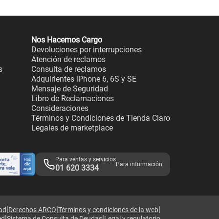
Nos Hacemos Cargo
Devoluciones por interrupciones
Atención de reclamos
s
Consulta de reclamos
Adquirientes iPhone 6, 6S y SE
Mensaje de Seguridad
Libro de Reclamaciones
Consideraciones
Términos y Condiciones de Tienda Claro
Legales de marketplace
Para ventas y servicios
Para información
01 620 3334
|
|
|
dad
Derechos ARCO
Términos y condiciones de la web
|
|
ed
Sistema de Consulta de Deudas
Legal y regulatorio