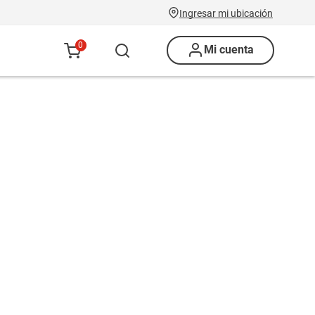
Ingresar mi ubicación
0
Mi cuenta