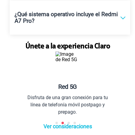
¿Qué sistema operativo incluye el Redmi
A7 Pro?
Únete a la experiencia Claro
Red 5G
Planes esp
 una gran conexión para tu
Comunícate co
elefonía móvil postpago y
ex
prepago.
Ver consideraciones