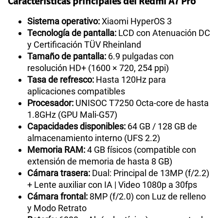
Características principales del Redmi A7 Pro
Sistema operativo:
Xiaomi HyperOS 3
Tecnología de pantalla:
LCD con Atenuación DC
y Certificación TÜV Rheinland
Tamaño de pantalla:
6.9 pulgadas con
resolución HD+ (1600 × 720, 254 ppi)
Tasa de refresco:
Hasta 120Hz para
aplicaciones compatibles
Procesador:
UNISOC T7250 Octa-core de hasta
1.8GHz (GPU Mali-G57)
Capacidades disponibles:
64 GB / 128 GB de
almacenamiento interno (UFS 2.2)
Memoria RAM:
4 GB físicos (compatible con
extensión de memoria de hasta 8 GB)
Cámara trasera:
Dual: Principal de 13MP (f/2.2)
+ Lente auxiliar con IA | Video 1080p a 30fps
Cámara frontal:
8MP (f/2.0) con Luz de relleno
y Modo Retrato