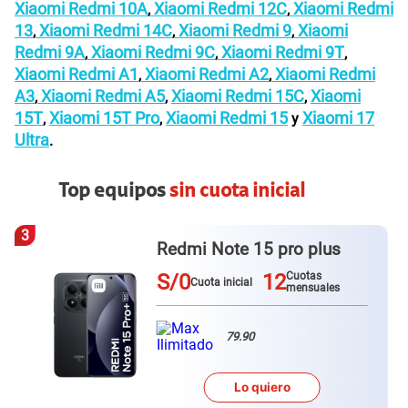
Xiaomi Redmi 10A
Xiaomi Redmi 12C
Xiaomi Redmi
,
,
13
Xiaomi Redmi 14C
Xiaomi Redmi 9
Xiaomi
,
,
,
Redmi 9A
Xiaomi Redmi 9C
Xiaomi Redmi 9T
,
,
,
Xiaomi Redmi A1
Xiaomi Redmi A2
Xiaomi Redmi
,
,
A3
Xiaomi Redmi A5
Xiaomi Redmi 15C
Xiaomi
,
,
,
15T
Xiaomi 15T Pro
Xiaomi Redmi 15
Xiaomi 17
,
,
y
Ultra
.
Top equipos
sin cuota inicial
3
Redmi Note 15 pro plus
S/0
12
Cuotas
Cuota inicial
mensuales
79.90
Lo quiero