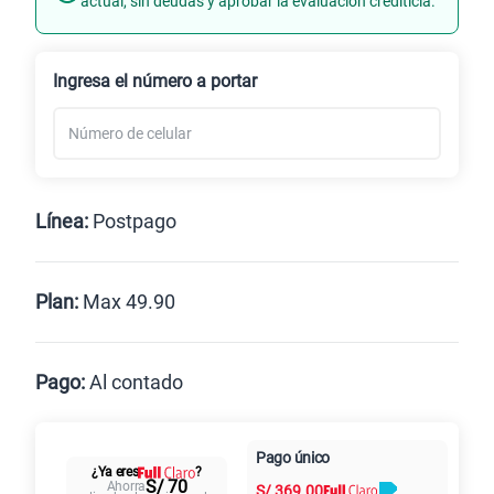
actual, sin deudas y aprobar la evaluación crediticia.
Renovación
Celular liberado
Ingresa el número a portar
Línea:
Postpago
Postpago
Prepago
Plan:
Max 49.90
Max
Max Ilimitado
Pago:
Al contado
Paga en
Pago único
25GB
en alta velocidad
Al contado
Cuotas Claro
cuotas sin
¿Ya eres
?
S/
29.90
S/ 70
Ahorra
S/
369.00
intereses