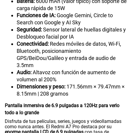
Batería:
6000 mAh (valor típico) con soporte de
carga rápida de 15W
Funciones de IA:
Google Gemini, Circle to
Search con Google y AI Sky
Seguridad:
Sensor lateral de huellas digitales y
Desbloqueo facial por IA
Conectividad:
Redes móviles de datos, Wi-Fi,
Bluetooth, posicionamiento
GPS/BeiDou/Galileo y entrada de audio de
3.5mm
Audio:
Altavoz con función de aumento de
volumen al 200%
Dimensiones y peso:
171.56mm × 79.47mm ×
8.15mm | 208 gramos
Pantalla inmersiva de 6.9 pulgadas a 120Hz para verlo
todo a lo grande
Disfruta de tus películas, series, juegos y videollamadas
como nunca antes. El Redmi A7 Pro destaca por su
enorme pantalla LCD de 6.9 pulgadas
con tasa de