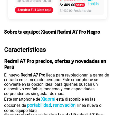
aplicado al precio regular
S/
409.00
Accede a Full Claro aquí
S/
439.00
Precio regular
Paga solo
45GB
en alta velocidad
Sobre tu equipo:
Xiaomi
Redmi A7 Pro Negro
S/
49.90
Características
Paga solo
Redmi A7 Pro precios, ofertas y novedades en
Ver más planes
Perú
El nuevo
Redmi A7 Pro
llega para revolucionar la gama de
entrada en el mercado peruano. Este smartphone se
convierte en la opción ideal para quienes buscan un
dispositivo confiable, moderno y con capacidades
sorprendentes sin gastar de más.
Xiaomi
Este smartphone de
está disponible en las
portabilidad
renovación
opciones de
,
, línea nueva o
como equipo libre.