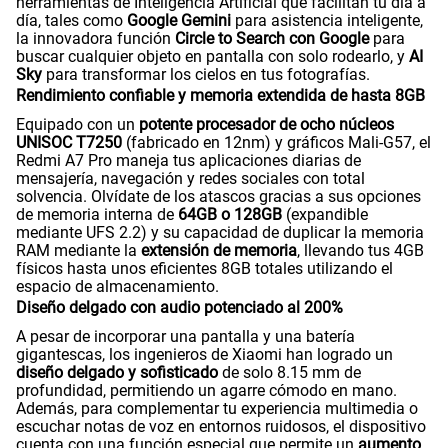
herramientas de Inteligencia Artificial que facilitan tu día a
día, tales como
Google Gemini
para asistencia inteligente,
la innovadora función
Circle to Search con Google
para
buscar cualquier objeto en pantalla con solo rodearlo, y
AI
Sky
para transformar los cielos en tus fotografías.
Rendimiento confiable y memoria extendida de hasta 8GB
Equipado con un
potente procesador de ocho núcleos
UNISOC T7250
(fabricado en 12nm) y gráficos Mali-G57, el
Redmi A7 Pro maneja tus aplicaciones diarias de
mensajería, navegación y redes sociales con total
solvencia. Olvídate de los atascos gracias a sus opciones
de memoria interna de
64GB o 128GB
(expandible
mediante UFS 2.2) y su capacidad de duplicar la memoria
RAM mediante la
extensión de memoria
, llevando tus 4GB
físicos hasta unos eficientes 8GB totales utilizando el
espacio de almacenamiento.
Diseño delgado con audio potenciado al 200%
A pesar de incorporar una pantalla y una batería
gigantescas, los ingenieros de Xiaomi han logrado un
diseño delgado y sofisticado
de solo 8.15 mm de
profundidad, permitiendo un agarre cómodo en mano.
Además, para complementar tu experiencia multimedia o
escuchar notas de voz en entornos ruidosos, el dispositivo
cuenta con una función especial que permite un
aumento