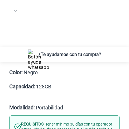
¿Te ayudamos con tu compra?
Color:
Negro
Capacidad:
128GB
Negro
128GB
Modalidad:
Portabilidad
REQUISITOS:
Tener mínimo 30 días con tu operador
Línea Nueva
Portabilidad