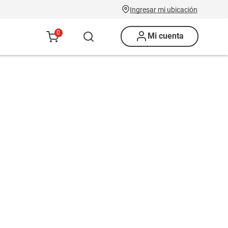
Ingresar mi ubicación
0
Mi cuenta