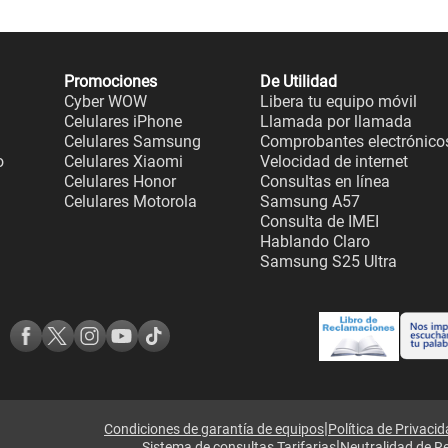
Promociones
De Utilidad
Cyber WOW
Libera tu equipo móvil
Celulares iPhone
Llamada por llamada
Celulares Samsung
Comprobantes electrónico
o
Celulares Xiaomi
Velocidad de internet
Celulares Honor
Consultas en línea
Celulares Motorola
Samsung A57
Consulta de IMEI
Hablando Claro
Samsung S25 Ultra
|
Condiciones de garantía de equipos
Política de Privaci
|
Sistema de consultas Tarifarias
Neutralidad de R