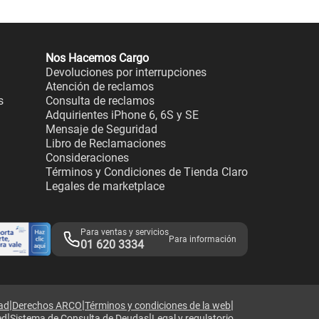
Nos Hacemos Cargo
Devoluciones por interrupciones
Atención de reclamos
s
Consulta de reclamos
Adquirientes iPhone 6, 6S y SE
Mensaje de Seguridad
Libro de Reclamaciones
Consideraciones
Términos y Condiciones de Tienda Claro
Legales de marketplace
Para ventas y servicios
Para información
01 620 3334
|
|
|
dad
Derechos ARCO
Términos y condiciones de la web
|
|
ed
Sistema de Consulta de Deudas
Legal y regulatorio