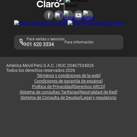
Consulta de reclamos
Consulta de IMEI
Adquirientes iPhone 6, 6S y SE
Hablando Claro
Mensaje de Seguridad
Samsung S25 Ultra
Consideraciones
Términos y Condiciones de Tienda Claro
Libro de Reclamaciones
Legales de marketplace
Para ventas y servicios
Para información
01 620 3334
América Móvil Perú S.A.C. | RUC 20467534026
Todos los derechos reservados 2026
|
Términos y condiciones de la web
|
Condiciones de garantía de equipos
|
|
Política de Privacidad
Derechos ARCO
|
|
Sistema de consultas Tarifarias
Neutralidad de Red
|
Sistema de Consulta de Deudas
Legal y regulatorio