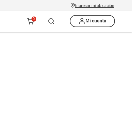
Ingresar mi ubicación
0
Mi cuenta