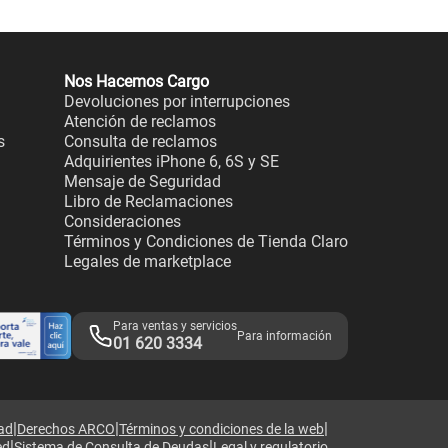
Nos Hacemos Cargo
Devoluciones por interrupciones
Atención de reclamos
s
Consulta de reclamos
Adquirientes iPhone 6, 6S y SE
Mensaje de Seguridad
Libro de Reclamaciones
Consideraciones
Términos y Condiciones de Tienda Claro
Legales de marketplace
Para ventas y servicios
Para información
01 620 3334
|
|
|
dad
Derechos ARCO
Términos y condiciones de la web
|
|
ed
Sistema de Consulta de Deudas
Legal y regulatorio