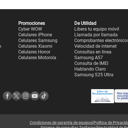
Promociones
De Utilidad
Cyber WOW
Libera tu equipo móvil
Celulares iPhone
Llamada por llamada
Celulares Samsung
Comprobantes electrónico
o
Celulares Xiaomi
Velocidad de internet
Celulares Honor
Consultas en línea
Celulares Motorola
Samsung A57
Consulta de IMEI
Hablando Claro
Samsung S25 Ultra
|
Condiciones de garantía de equipos
Política de Privaci
|
Sistema de consultas Tarifarias
Neutralidad de R