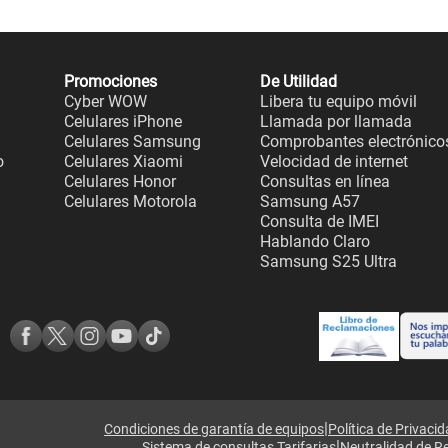
Promociones
De Utilidad
Cyber WOW
Libera tu equipo móvil
Celulares iPhone
Llamada por llamada
Celulares Samsung
Comprobantes electrónico
o
Celulares Xiaomi
Velocidad de internet
Celulares Honor
Consultas en línea
Celulares Motorola
Samsung A57
Consulta de IMEI
Hablando Claro
Samsung S25 Ultra
|
Condiciones de garantía de equipos
Política de Privaci
|
Sistema de consultas Tarifarias
Neutralidad de R