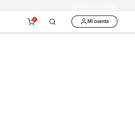
Ingresar mi ubicación
0
Mi cuenta