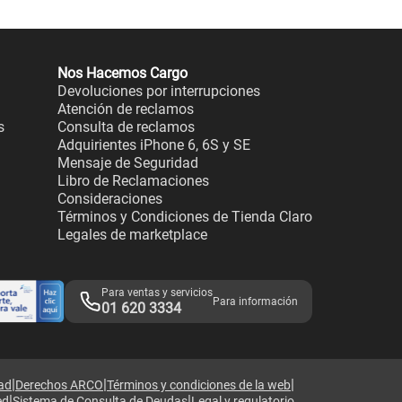
Nos Hacemos Cargo
Devoluciones por interrupciones
Atención de reclamos
s
Consulta de reclamos
Adquirientes iPhone 6, 6S y SE
Mensaje de Seguridad
Libro de Reclamaciones
Consideraciones
Términos y Condiciones de Tienda Claro
Legales de marketplace
Para ventas y servicios
Para información
01 620 3334
|
|
|
dad
Derechos ARCO
Términos y condiciones de la web
|
|
ed
Sistema de Consulta de Deudas
Legal y regulatorio