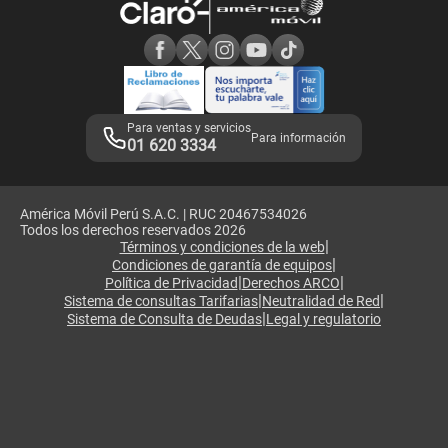
Consulta de reclamos
Consulta de IMEI
Adquirientes iPhone 6, 6S y SE
Hablando Claro
Mensaje de Seguridad
Samsung S25 Ultra
Consideraciones
Términos y Condiciones de Tienda Claro
Libro de Reclamaciones
Legales de marketplace
Para ventas y servicios
Para información
01 620 3334
América Móvil Perú S.A.C. | RUC 20467534026
Todos los derechos reservados 2026
|
Términos y condiciones de la web
|
Condiciones de garantía de equipos
|
|
Política de Privacidad
Derechos ARCO
|
|
Sistema de consultas Tarifarias
Neutralidad de Red
|
Sistema de Consulta de Deudas
Legal y regulatorio