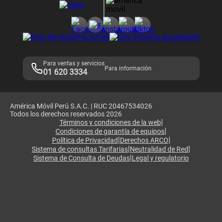
Consulta de reclamos
Consulta de IMEI
Adquirientes iPhone 6, 6S y SE
Hablando Claro
Mensaje de Seguridad
Samsung S25 Ultra
Consideraciones
Términos y Condiciones de Tienda Claro
Libro de Reclamaciones
Legales de marketplace
Para ventas y servicios
Para información
01 620 3334
América Móvil Perú S.A.C. | RUC 20467534026
Todos los derechos reservados 2026
|
Términos y condiciones de la web
|
Condiciones de garantía de equipos
|
|
Política de Privacidad
Derechos ARCO
|
|
Sistema de consultas Tarifarias
Neutralidad de Red
|
Sistema de Consulta de Deudas
Legal y regulatorio