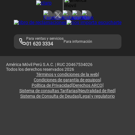
Consulta de reclamos
Consulta de IMEI
Adquirientes iPhone 6, 6S y SE
Hablando Claro
Mensaje de Seguridad
Samsung S25 Ultra
Consideraciones
Términos y Condiciones de Tienda Claro
Libro de Reclamaciones
Legales de marketplace
Para ventas y servicios
Para información
01 620 3334
América Móvil Perú S.A.C. | RUC 20467534026
Todos los derechos reservados 2026
|
Términos y condiciones de la web
|
Condiciones de garantía de equipos
|
|
Política de Privacidad
Derechos ARCO
|
|
Sistema de consultas Tarifarias
Neutralidad de Red
|
Sistema de Consulta de Deudas
Legal y regulatorio