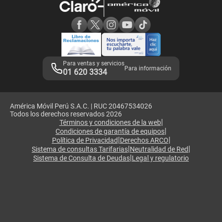
Consulta de reclamos
Consulta de IMEI
Adquirientes iPhone 6, 6S y SE
Hablando Claro
Mensaje de Seguridad
Samsung S25 Ultra
Consideraciones
Términos y Condiciones de Tienda Claro
Libro de Reclamaciones
Legales de marketplace
Para ventas y servicios
Para información
01 620 3334
América Móvil Perú S.A.C. | RUC 20467534026
Todos los derechos reservados 2026
|
Términos y condiciones de la web
|
Condiciones de garantía de equipos
|
|
Política de Privacidad
Derechos ARCO
|
|
Sistema de consultas Tarifarias
Neutralidad de Red
|
Sistema de Consulta de Deudas
Legal y regulatorio