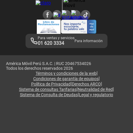
Consulta de reclamos
Consulta de IMEI
Adquirientes iPhone 6, 6S y SE
Hablando Claro
Mensaje de Seguridad
Samsung S25 Ultra
Consideraciones
Términos y Condiciones de Tienda Claro
Libro de Reclamaciones
Legales de marketplace
Para ventas y servicios
Para información
01 620 3334
América Móvil Perú S.A.C. | RUC 20467534026
Todos los derechos reservados 2026
|
Términos y condiciones de la web
|
Condiciones de garantía de equipos
|
|
Política de Privacidad
Derechos ARCO
|
|
Sistema de consultas Tarifarias
Neutralidad de Red
|
Sistema de Consulta de Deudas
Legal y regulatorio