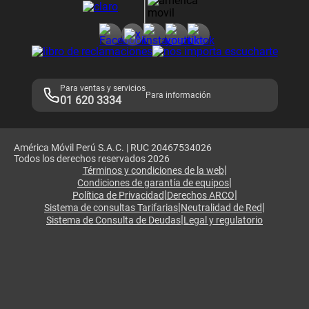
Consulta de reclamos
Consulta de IMEI
Adquirientes iPhone 6, 6S y SE
Hablando Claro
Mensaje de Seguridad
Samsung S25 Ultra
Consideraciones
Términos y Condiciones de Tienda Claro
Libro de Reclamaciones
Legales de marketplace
Para ventas y servicios
Para información
01 620 3334
América Móvil Perú S.A.C. | RUC 20467534026
Todos los derechos reservados 2026
|
Términos y condiciones de la web
|
Condiciones de garantía de equipos
|
|
Política de Privacidad
Derechos ARCO
|
|
Sistema de consultas Tarifarias
Neutralidad de Red
|
Sistema de Consulta de Deudas
Legal y regulatorio