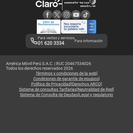
Consulta de reclamos
Consulta de IMEI
Adquirientes iPhone 6, 6S y SE
Hablando Claro
Mensaje de Seguridad
Samsung S25 Ultra
Consideraciones
Términos y Condiciones de Tienda Claro
Libro de Reclamaciones
Legales de marketplace
Para ventas y servicios
Para información
01 620 3334
América Móvil Perú S.A.C. | RUC 20467534026
Todos los derechos reservados 2026
|
Términos y condiciones de la web
|
Condiciones de garantía de equipos
|
|
Política de Privacidad
Derechos ARCO
|
|
Sistema de consultas Tarifarias
Neutralidad de Red
|
Sistema de Consulta de Deudas
Legal y regulatorio