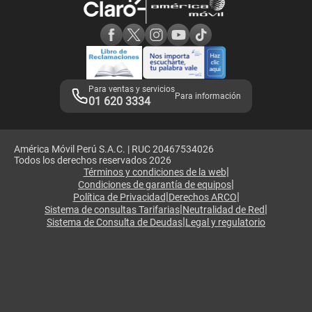
Consulta de reclamos
Consulta de IMEI
Adquirientes iPhone 6, 6S y SE
Hablando Claro
Mensaje de Seguridad
Samsung S25 Ultra
Consideraciones
Términos y Condiciones de Tienda Claro
Libro de Reclamaciones
Legales de marketplace
Para ventas y servicios
Para información
01 620 3334
América Móvil Perú S.A.C. | RUC 20467534026
Todos los derechos reservados 2026
|
Términos y condiciones de la web
|
Condiciones de garantía de equipos
|
|
Política de Privacidad
Derechos ARCO
|
|
Sistema de consultas Tarifarias
Neutralidad de Red
|
Sistema de Consulta de Deudas
Legal y regulatorio