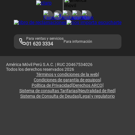
Consulta de reclamos
Consulta de IMEI
Adquirientes iPhone 6, 6S y SE
Hablando Claro
Mensaje de Seguridad
Samsung S25 Ultra
Consideraciones
Términos y Condiciones de Tienda Claro
Libro de Reclamaciones
Legales de marketplace
Para ventas y servicios
Para información
01 620 3334
América Móvil Perú S.A.C. | RUC 20467534026
Todos los derechos reservados 2026
|
Términos y condiciones de la web
|
Condiciones de garantía de equipos
|
|
Política de Privacidad
Derechos ARCO
|
|
Sistema de consultas Tarifarias
Neutralidad de Red
|
Sistema de Consulta de Deudas
Legal y regulatorio