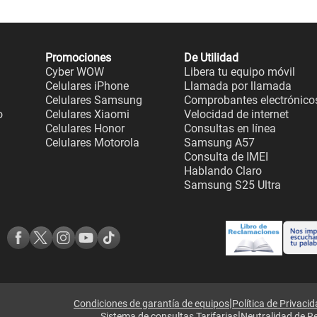
Promociones
De Utilidad
Cyber WOW
Libera tu equipo móvil
Celulares iPhone
Llamada por llamada
Celulares Samsung
Comprobantes electrónico
o
Celulares Xiaomi
Velocidad de internet
Celulares Honor
Consultas en línea
Celulares Motorola
Samsung A57
Consulta de IMEI
Hablando Claro
Samsung S25 Ultra
|
Condiciones de garantía de equipos
Política de Privaci
|
Sistema de consultas Tarifarias
Neutralidad de R