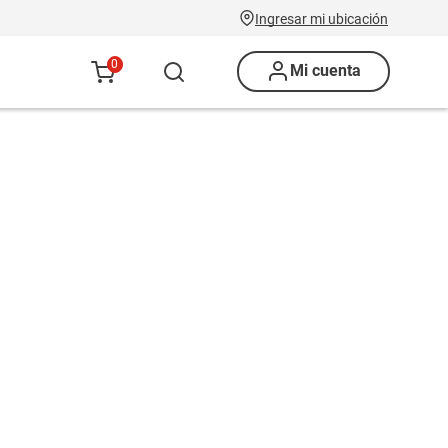
Ingresar mi ubicación
0
Mi cuenta