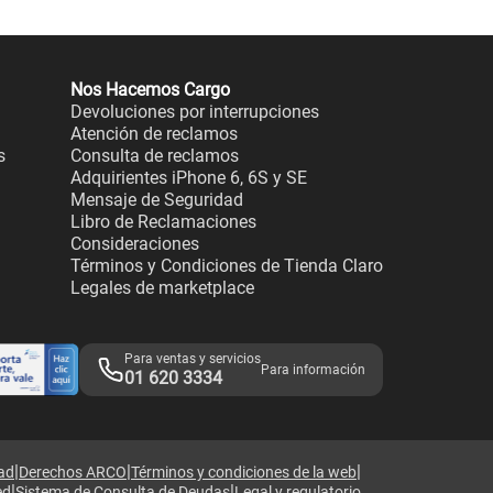
Nos Hacemos Cargo
Devoluciones por interrupciones
Atención de reclamos
s
Consulta de reclamos
Adquirientes iPhone 6, 6S y SE
Mensaje de Seguridad
Libro de Reclamaciones
Consideraciones
Términos y Condiciones de Tienda Claro
Legales de marketplace
Para ventas y servicios
Para información
01 620 3334
|
|
|
dad
Derechos ARCO
Términos y condiciones de la web
|
|
ed
Sistema de Consulta de Deudas
Legal y regulatorio