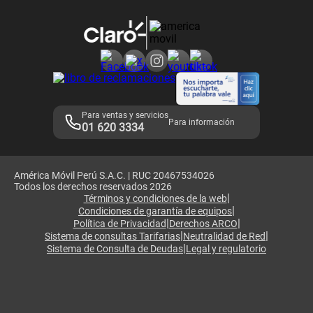
Devoluciones por interrupciones
Consultas en línea
Atención de reclamos
Samsung A57
Consulta de reclamos
Consulta de IMEI
Adquirientes iPhone 6, 6S y SE
Hablando Claro
Mensaje de Seguridad
Samsung S25 Ultra
Consideraciones
Términos y Condiciones de Tienda Claro
Libro de Reclamaciones
Legales de marketplace
Para ventas y servicios
Para información
01 620 3334
América Móvil Perú S.A.C. | RUC 20467534026
Todos los derechos reservados 2026
|
Términos y condiciones de la web
|
Condiciones de garantía de equipos
|
|
Política de Privacidad
Derechos ARCO
|
|
Sistema de consultas Tarifarias
Neutralidad de Red
|
Sistema de Consulta de Deudas
Legal y regulatorio