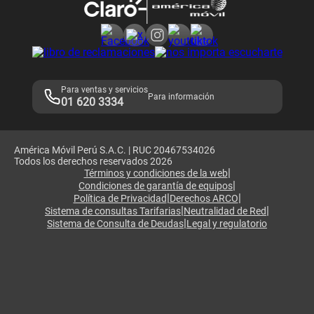
Consulta de reclamos
Consulta de IMEI
Adquirientes iPhone 6, 6S y SE
Hablando Claro
Mensaje de Seguridad
Samsung S25 Ultra
Consideraciones
Términos y Condiciones de Tienda Claro
Libro de Reclamaciones
Legales de marketplace
Para ventas y servicios
Para información
01 620 3334
América Móvil Perú S.A.C. | RUC 20467534026
Todos los derechos reservados 2026
|
Términos y condiciones de la web
|
Condiciones de garantía de equipos
|
|
Política de Privacidad
Derechos ARCO
|
|
Sistema de consultas Tarifarias
Neutralidad de Red
|
Sistema de Consulta de Deudas
Legal y regulatorio