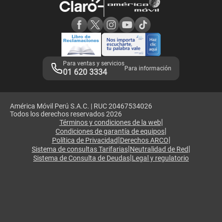
Consulta de reclamos
Consulta de IMEI
Adquirientes iPhone 6, 6S y SE
Hablando Claro
Mensaje de Seguridad
Samsung S25 Ultra
Consideraciones
Términos y Condiciones de Tienda Claro
Libro de Reclamaciones
Legales de marketplace
Para ventas y servicios
Para información
01 620 3334
América Móvil Perú S.A.C. | RUC 20467534026
Todos los derechos reservados 2026
|
Términos y condiciones de la web
|
Condiciones de garantía de equipos
|
|
Política de Privacidad
Derechos ARCO
|
|
Sistema de consultas Tarifarias
Neutralidad de Red
|
Sistema de Consulta de Deudas
Legal y regulatorio