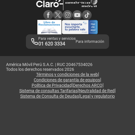
Consulta de reclamos
Consulta de IMEI
Adquirientes iPhone 6, 6S y SE
Hablando Claro
Mensaje de Seguridad
Samsung S25 Ultra
Consideraciones
Términos y Condiciones de Tienda Claro
Libro de Reclamaciones
Legales de marketplace
Para ventas y servicios
Para información
01 620 3334
América Móvil Perú S.A.C. | RUC 20467534026
Todos los derechos reservados 2026
|
Términos y condiciones de la web
|
Condiciones de garantía de equipos
|
|
Política de Privacidad
Derechos ARCO
|
|
Sistema de consultas Tarifarias
Neutralidad de Red
|
Sistema de Consulta de Deudas
Legal y regulatorio