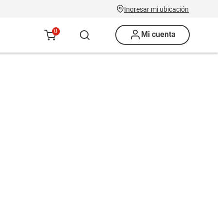
Ingresar mi ubicación
0
Mi cuenta