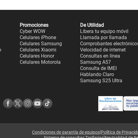
Promociones
De Utilidad
Cyber WOW
Libera tu equipo móvil
Celulares iPhone
Llamada por llamada
Celulares Samsung
Comprobantes electrónico
o
Celulares Xiaomi
Velocidad de internet
Celulares Honor
Consultas en línea
Celulares Motorola
Samsung A57
Consulta de IMEI
Hablando Claro
Samsung S25 Ultra
|
Condiciones de garantía de equipos
Política de Privaci
|
Sistema de consultas Tarifarias
Neutralidad de R