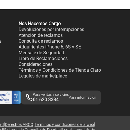
Nos Hacemos Cargo
Devoluciones por interrupciones
Atención de reclamos
s
Consulta de reclamos
Adquirientes iPhone 6, 6S y SE
Mensaje de Seguridad
Libro de Reclamaciones
Consideraciones
Términos y Condiciones de Tienda Claro
Legales de marketplace
Para ventas y servicios
Para información
01 620 3334
|
|
|
dad
Derechos ARCO
Términos y condiciones de la web
|
|
ed
Sistema de Consulta de Deudas
Legal y regulatorio